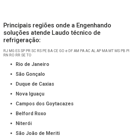
Principais regiões onde a Engenhando
soluções atende Laudo técnico de
refrigeração:
RJ
MG
ES
SP
PR
SC
RS
PE
BA
CE
GO e DF
AM
PA
AC
AL
AP
MA
MT
MS
PB
PI
RN
RO
RR
SE
TO
Rio de Janeiro
São Gonçalo
Duque de Caxias
Nova Iguaçu
Campos dos Goytacazes
Belford Roxo
Niterói
São João de Meriti